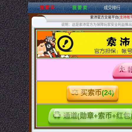
我 要 买
我 要 卖
成交排行
索沛官方交易平台(
支持帐
说明：这是索沛官方为保障玩家安全利益推出
买索币
(24)
通道(勋章+索币+红包