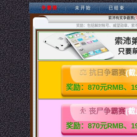
争 霸 赛
未 开 始
已 结 束
索沛有奖争霸赛(
奖励：包括解封帐号、威望勋章、索
抗日争霸赛
(截
奖励：870元RMB、1
丧尸争霸赛
(截
奖励：870元RMB、1