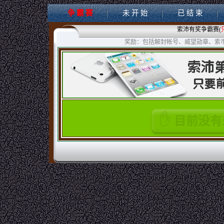
争 霸 赛
未 开 始
已 结 束
索沛有奖争霸赛(
奖励：包括解封帐号、威望勋章、索
目前没有