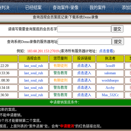
待判决
已经结案
查询案件/录像
我的案件
添加
查询违规会员案底记录/下载系统Demo录像
请填写需要查询案底的会员名字
查询系统Demo录像的服务器地址
例如：
183.60.201.153:27019
(索沛所有服务器IP地址：
点击查看
)
违规会员
惩罚量刑
投诉链接
执法者
:22:29
last_soul_ruh
有期徒刑
点击进入
5cool9
:33:36
last_soul_ruh
警告教育
点击进入
saloman
:08:30
last_soul_ruh
有期徒刑
点击进入
woshibaopo
:34:18
last_soul_ruh
警告教育
点击进入
Accby
:36:50
last_soul_ruh
警告教育
点击进入
Mas_532Cc
申请撤销案底条件：
加新的案底。
底不能申请撤销。
3个月才能撤销第二个案底。
案底，上面列表的“案件进展”处，会有“
申请撤消
”的红色链接出现。