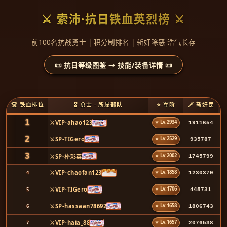
⚔️ 索沛·抗日铁血英烈榜 ⚔️
前100名抗战勇士 | 积分制排名 | 斩奸除恶 浩气长存
📜 抗日等级图鉴 → 技能/装备详情 📜
🏆 铁血排位
🎖️ 勇士 · 所属部队
⭐ 军阶
🗡️ 斩奸民

1
VIP-ahao123
⭐ Lv.2934
1911654
1
2
SP-TIGero
⭐ Lv.2529
935787
3
⭐ Lv.2002
SP-朴彩英
1745799
1
VIP-chaofan123
⭐ Lv.1858
1230370
4
VIP-TIGero
⭐ Lv.1706
445731
5
SP-hassaan78692
⭐ Lv.1658
1806743
6
VIP-haia_88
⭐ Lv.1657
2076538
1
7