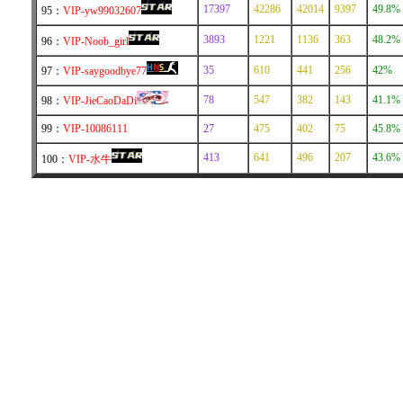
17397
42286
42014
9397
49.8%
95：
VIP-yw99032607
3893
1221
1136
363
48.2%
96：
VIP-Noob_girl
35
610
441
256
42%
97：
VIP-saygoodbye77
78
547
382
143
41.1%
98：
VIP-JieCaoDaDi
99：
VIP-10086111
27
475
402
75
45.8%
413
641
496
207
43.6%
100：
VIP-水牛