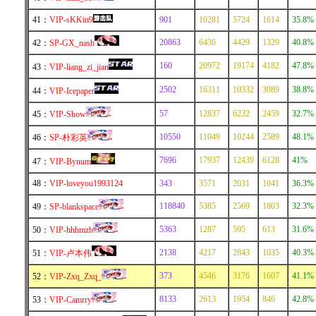
41：
VIP-sKKin9
901
10281
5724
1614
35.8%
20863
6436
4429
1329
40.8%
42：
SP-GX_nash
160
20972
19174
4182
47.8%
43：
VIP-liang_zi_jian
2502
16311
10332
3089
38.8%
44：
VIP-Icepaper
57
12837
6232
2459
32.7%
45：
VIP-Show
10550
11049
10244
2589
48.1%
46：
SP-朴彩英
7696
17937
12439
6128
41%
47：
VIP-Bynum
48：
VIP-loveyou1993124
343
3571
2031
1041
36.3%
118840
5385
2569
1803
32.3%
49：
SP-blankspace
5363
1287
595
613
31.6%
50：
VIP-hhhmzb
2138
4217
2843
1035
40.3%
51：
VIP-卢本伟
373
4546
3176
1607
41.1%
52：
VIP-Zxq_Zxq_
8133
2613
1954
846
42.8%
53：
VIP-Camrry