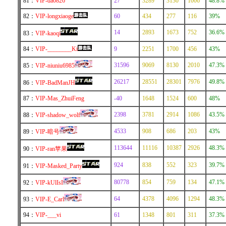
81：
VIP-da0826
27
3289
3130
1006
48.8%
82：
VIP-longxiaoge
60
434
277
116
39%
14
2893
1673
752
36.6%
83：
VIP-kaoqi
84：
VIP-________Ki
9
2251
1700
456
43%
31596
9069
8130
2010
47.3%
85：
VIP-niuniu6985
26217
28551
28301
7976
49.8%
86：
VIP-BadManJH
87：
VIP-Mas_ZhuiFeng
-40
1648
1524
600
48%
2398
3781
2914
1086
43.5%
88：
VIP-shadow_wolf
4533
908
686
203
43%
89：
VIP-暗号
113644
11116
10387
2926
48.3%
90：
VIP-ran苹果
924
838
552
323
39.7%
91：
VIP-Masked_Party
80778
854
759
134
47.1%
92：
VIP-kUlIsI
64
4378
4096
1294
48.3%
93：
VIP-E_Carl
94：
VIP-___vi
61
1348
801
311
37.3%