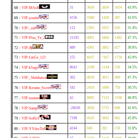
31
3618
2836
1054
43.9%
68：
VIP-MAsR
4156
1940
1439
387
42.6%
69：
VIP-youdu
122
2303
1055
626
31.4%
70：
VIP-_su6
71：
VIP-Dou_Ya_2
21192
4901
4404
1482
47.3%
489
4361
2882
827
39.8%
72：
VIP-海
73：
VIP-LinGe_123
255
8437
7167
1718
45.9%
8642
2169
1144
556
34.5%
74：
VIP-k1ngy
302
4018
3611
900
47.3%
75：
VIP-_Shekhawat
182
2418
1060
750
30.5%
76：
VIP-Keratin_Sweet
42
8082
7132
2100
46.9%
77：
VIP-xuzimo
-26630
3836
2735
698
41.6%
78：
VIP-Samp
7198
4545
3842
962
45.8%
79：
VIP-SoHoT
4244
606
282
150
31.8%
80：
VIP-YYdocToR