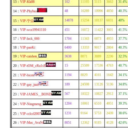
13：
VIP-Kk88
102
11195
5115
3662
31.4%
48
16289
10996
4850
40.3%
14：
VIP-Phybus
14878
15234
10137
6031
40%
15：
VIP-宁尘
16：
VIP-wcz19941110
451
16072
11422
3601
41.5%
17：
VIP-luck_666
1704
11343
6873
4955
37.7%
18：
VIP-paoKi
6400
13333
9017
2804
40.3%
19：
VIP-caishen_
3638
8071
3889
2236
32.5%
15
25589
17536
4763
40.7%
20：
VIP-tOM_cRu1sE
1194
8029
4161
1642
34.1%
21：
VIP-bicen
189
24598
13126
5136
34.8%
22：
VIP-gay_juzi
567
18322
10827
2912
37.1%
23：
VIP-JAMES__BOND
1204
10061
6510
4951
39.3%
24：
VIP-Ningmeng_
1231
9164
5753
2439
38.6%
25：
VIP-cclccl2007
26：
VIP-Mas_AvaNt
8051
12362
9185
4128
42.6%