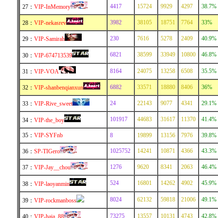
4417
15724
9929
4297
38.7%
27：
VIP-InMemory
3982
38105
18751
7764
33%
28：
VIP-nekasrev
230
7616
5278
2409
40.9%
29：
VIP-Samirah
6821
38599
33949
10800
46.8%
30：
VIP-674713539
8164
24075
13258
6508
35.5%
31：
VIP-VOA
6882
33571
18880
8406
36%
32：
VIP-shanbenqianxun
24
22143
9077
4341
29.1%
33：
VIP-Rive_sweet
101917
44683
31617
11370
41.4%
34：
VIP-the_boy
35：
VIP-SYFnb
8
19899
13156
7976
39.8%
1025752
14241
10871
4366
43.3%
36：
SP-TIGero
1276
9620
8341
2063
46.4%
37：
VIP-Jay__chou
524
16801
14262
4902
45.9%
38：
VIP-laoyanmin
8024
62132
59818
21006
49.1%
39：
VIP-rockmanboss
73275
13557
10131
4743
42.8%
40：
VIP-haia_88