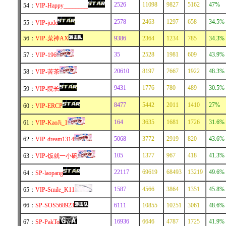
2526
11098
9827
5162
47%
54：
VIP-Happy________
2578
2463
1297
658
34.5%
55：
VIP-jude
56：
VIP-菜神AX
9386
2364
1234
785
34.3%
35
2528
1981
609
43.9%
57：
VIP-196
20610
8197
7667
1922
48.3%
58：
VIP-苦茶
9431
1776
780
489
30.5%
59：
VIP-院长
8477
5442
2011
1410
27%
60：
VIP-ERCP
164
3635
1681
1726
31.6%
61：
VIP-KaoJi_1
5068
3772
2919
820
43.6%
62：
VIP-dream1314
105
1377
967
418
41.3%
63：
VIP-饭就一小碗
22117
69619
68493
13219
49.6%
64：
SP-laopang
1587
4566
3864
1351
45.8%
65：
VIP-Smile_K11
66：
SP-SOS568923
6111
10855
10251
3061
48.6%
16936
6646
4787
1725
41.9%
67：
SP-PakTo