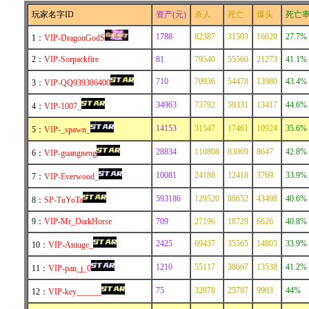
玩家名字ID
资产(元)
杀人
死亡
爆头
死亡
1788
82387
31503
16620
27.7%
1：
VIP-DragonGodS
2：
VIP-Sorpackfire
81
79540
55560
21273
41.1%
710
70936
54478
13980
43.4%
3：
VIP-QQ939386400
34963
73792
59331
13417
44.6%
4：
VIP-1007_
14153
31547
17461
10924
35.6%
5：
VIP-_spawn_
28834
110808
83069
8647
42.8%
6：
VIP-guangneng
10081
24188
12418
3769
33.9%
7：
VIP-Everwood_
593186
129520
88652
43498
40.6%
8：
SP-TuYoTa
9：
VIP-Mr_DarkHorse
709
27196
18729
6626
40.8%
2425
69437
35565
14805
33.9%
10：
VIP-Aniuge_
1210
55117
38667
13538
41.2%
11：
VIP-pan_j_0
75
32878
25787
9903
44%
12：
VIP-key______